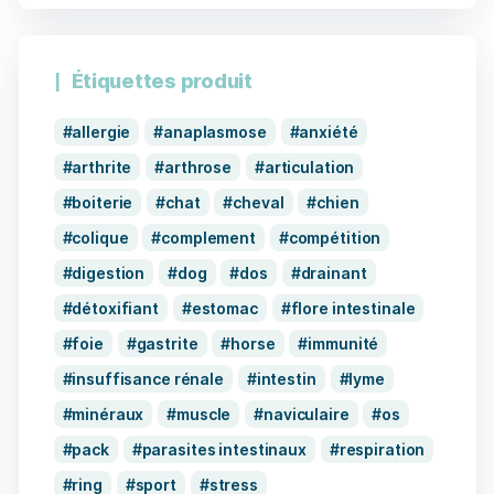
Étiquettes produit
allergie
anaplasmose
anxiété
arthrite
arthrose
articulation
boiterie
chat
cheval
chien
colique
complement
compétition
digestion
dog
dos
drainant
détoxifiant
estomac
flore intestinale
foie
gastrite
horse
immunité
insuffisance rénale
intestin
lyme
minéraux
muscle
naviculaire
os
pack
parasites intestinaux
respiration
ring
sport
stress