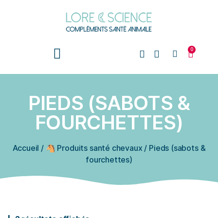
0
PIEDS (SABOTS &
FOURCHETTES)
Accueil
/
🐴 Produits santé chevaux
/
Pieds (sabots &
fourchettes)