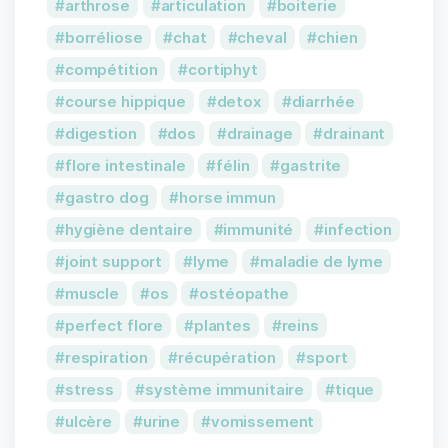
arthrose
articulation
boiterie
borréliose
chat
cheval
chien
compétition
cortiphyt
1 avis
course hippique
detox
diarrhée
digestion
dos
drainage
drainant
flore intestinale
félin
gastrite
gastro dog
horse immun
hygiène dentaire
immunité
infection
joint support
lyme
maladie de lyme
muscle
os
ostéopathe
perfect flore
plantes
reins
respiration
récupération
sport
stress
système immunitaire
tique
ulcère
urine
vomissement