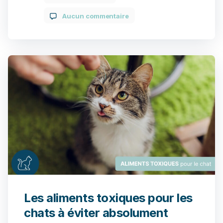
bonne préparation en amont permet de
Aucun commentaire
préserver le confort du cheval et de l’aider à
exprimer pleinement son potentiel. […]
Les aliments toxiques pour les
chats à éviter absolument