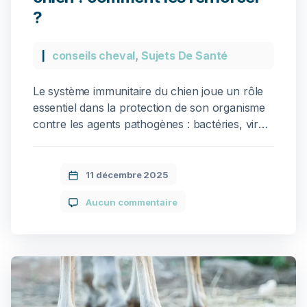
?
conseils cheval
,
Sujets De Santé
Le système immunitaire du chien joue un rôle
essentiel dans la protection de son organisme
contre les agents pathogènes : bactéries, virus,
parasites… Lorsque ses défenses sont
équilibrées, le chien résiste mieux aux
infections et récupère plus facilement après
11 décembre 2025
une maladie ou une intervention. Cependant,
Aucun commentaire
de nombreux facteurs peuvent fragiliser
l’immunité : âge, stress, alimentation […]