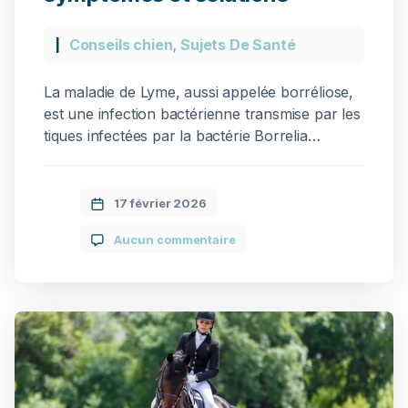
Conseils chien
,
Sujets De Santé
La maladie de Lyme, aussi appelée borréliose,
est une infection bactérienne transmise par les
tiques infectées par la bactérie Borrelia
burgdorferi. Elle touche de nombreux chiens
chaque année en France, notamment ceux qui
évoluent en milieu forestier, dans les zones
17 février 2026
herbeuses ou humides. Souvent difficile à
Aucun commentaire
détecter, elle peut évoluer silencieusement et
affecter durablement la […]