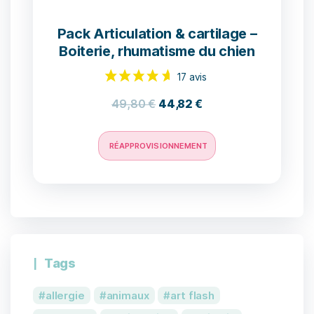
Pack Articulation & cartilage –
Boiterie, rhumatisme du chien
49,80
€
44,82
€
RÉAPPROVISIONNEMENT
Tags
allergie
animaux
art flash