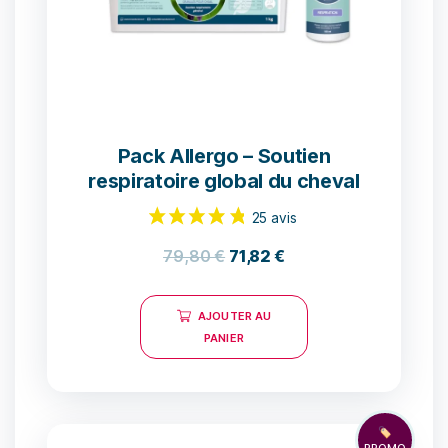
Pack Allergo – Soutien
respiratoire global du cheval
79,80
€
71,82
€
AJOUTER AU
PANIER
🏷️