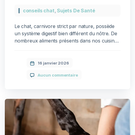
conseils chat
,
Sujets De Santé
Le chat, carnivore strict par nature, possède
un système digestif bien différent du nôtre. De
nombreux aliments présents dans nos cuisines
peuvent s’avérer dangereux, voire mortels
pour lui. Chaque année, les intoxications
alimentaires figurent parmi les urgences
16 janvier 2026
vétérinaires les plus fréquentes chez les félins.
Aucun commentaire
Connaître les aliments à proscrire permet
d’éviter les accidents et de […]