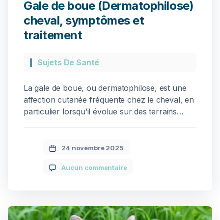
Gale de boue (Dermatophilose)
cheval, symptômes et
traitement
Sujets De Santé
La gale de boue, ou dermatophilose, est une
affection cutanée fréquente chez le cheval, en
particulier lorsqu’il évolue sur des terrains
humides ou boueux. Cette maladie entraîne
des irritations, des croûtes douloureuses et
une inflammation locale, pouvant affecter la
24 novembre 2025
locomotion et le bien-être général du cheval.
Aucun commentaire
Pourquoi un cheval développe-t-il de la gale de
boue […]