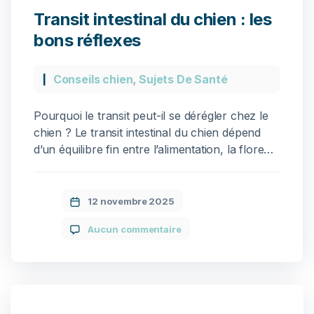
Transit intestinal du chien : les
bons réflexes
Conseils chien
,
Sujets De Santé
Pourquoi le transit peut-il se dérégler chez le
chien ? Le transit intestinal du chien dépend
d’un équilibre fin entre l’alimentation, la flore
intestinale, l’hydratation et le niveau d’activité.
Plusieurs facteurs peuvent perturber cet
équilibre et provoquer, selon les cas, un
12 novembre 2025
ralentissement (constipation) ou une
Aucun commentaire
accélération (diarrhée) : Les signaux à
reconnaître rapidement Quand le transit […]