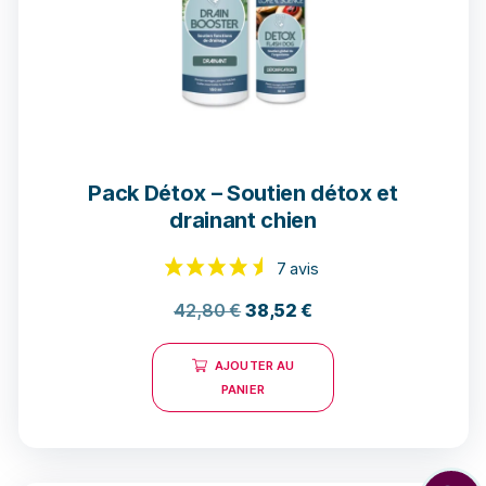
Pack Détox – Soutien détox et
drainant chien
42,80
€
38,52
€
AJOUTER AU
PANIER
7 avis