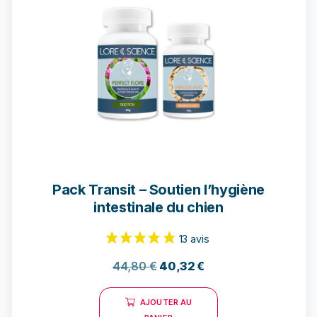
6 avis
Pack Transit – Soutien l’hygiène
intestinale du chien
44,80
€
40,32
€
AJOUTER AU