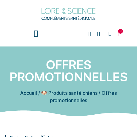
0
OFFRES
PROMOTIONNELLES
Accueil
/
🐶 Produits santé chiens
/
Offres
promotionnelles