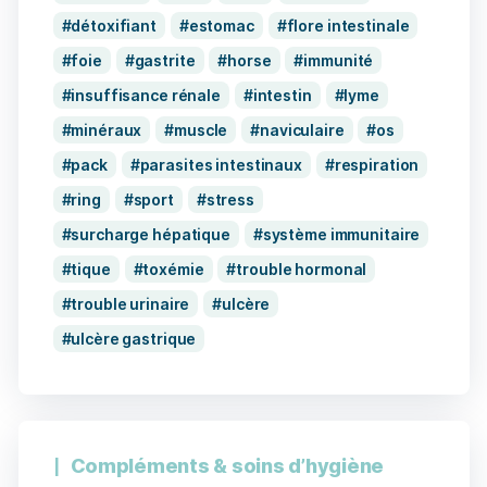
détoxifiant
estomac
flore intestinale
foie
gastrite
horse
immunité
insuffisance rénale
intestin
lyme
minéraux
muscle
naviculaire
os
pack
parasites intestinaux
respiration
ring
sport
stress
surcharge hépatique
système immunitaire
tique
toxémie
trouble hormonal
trouble urinaire
ulcère
ulcère gastrique
Compléments & soins d’hygiène