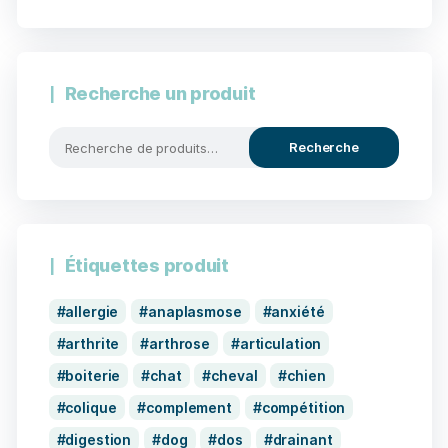
Recherche un produit
Recherche
Étiquettes produit
allergie
anaplasmose
anxiété
arthrite
arthrose
articulation
boiterie
chat
cheval
chien
colique
complement
compétition
digestion
dog
dos
drainant