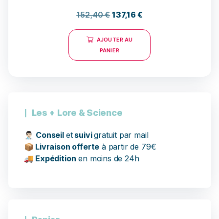
13 avis
152,40
€
137,16
€
AJOUTER AU
PANIER
Les + Lore & Science
👨🏻‍⚕️
Conseil
et
suivi
gratuit par mail
📦
Livraison offerte
à partir de 79€
🚚
Expédition
en moins de 24h