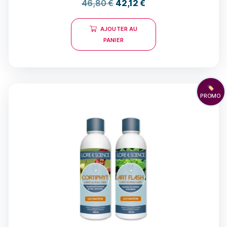
46,80
€
42,12
€
AJOUTER AU
PANIER
🏷️
PROMO
14 avis