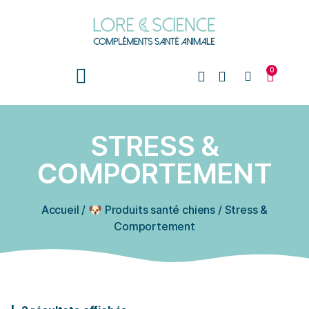
0
STRESS &
COMPORTEMENT
Accueil
/
🐶 Produits santé chiens
/
Stress &
Comportement