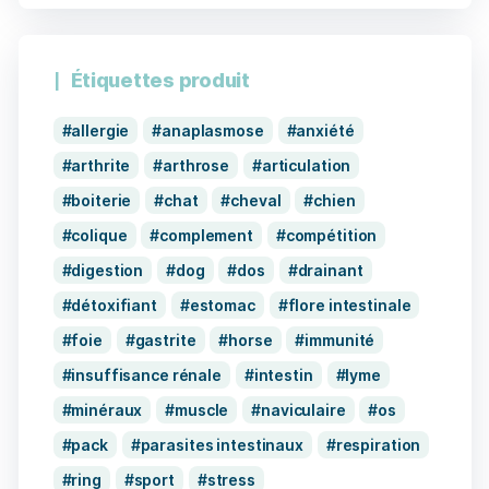
Étiquettes produit
allergie
anaplasmose
anxiété
arthrite
arthrose
articulation
boiterie
chat
cheval
chien
colique
complement
compétition
digestion
dog
dos
drainant
détoxifiant
estomac
flore intestinale
foie
gastrite
horse
immunité
insuffisance rénale
intestin
lyme
minéraux
muscle
naviculaire
os
pack
parasites intestinaux
respiration
ring
sport
stress