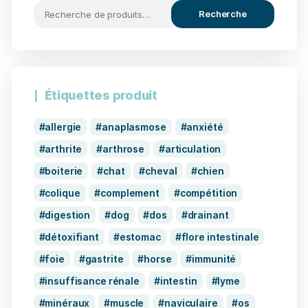
Recherche
Étiquettes produit
allergie
anaplasmose
anxiété
arthrite
arthrose
articulation
boiterie
chat
cheval
chien
colique
complement
compétition
digestion
dog
dos
drainant
détoxifiant
estomac
flore intestinale
foie
gastrite
horse
immunité
insuffisance rénale
intestin
lyme
minéraux
muscle
naviculaire
os