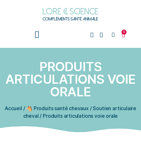
0
PRODUITS
ARTICULATIONS VOIE
ORALE
Accueil
/
🐴 Produits santé chevaux
/
Soutien articulaire
cheval
/
Produits articulations voie orale