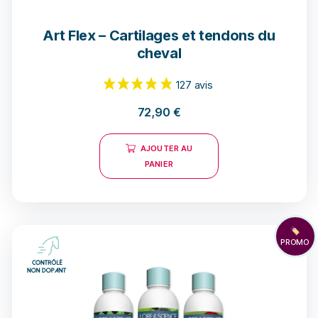
Art Flex – Cartilages et tendons du
cheval
72,90
€
AJOUTER AU
127 avis
PANIER
🏷️
PROMO