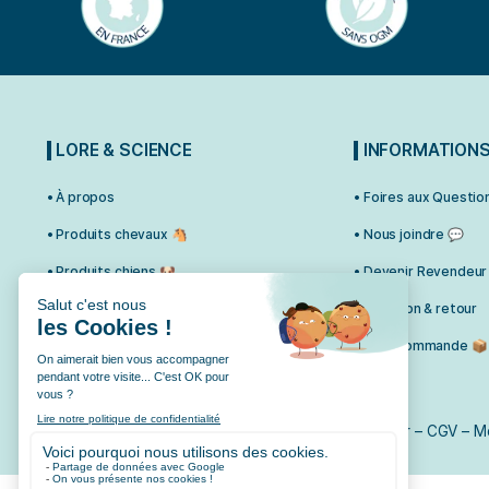
LORE & SCIENCE
INFO
• À propos
• Foires 
• Produits chevaux 🐴
• Nous jo
• Produits chiens 🐶
• Deveni
• Produits chats 🐱
• Livraiso