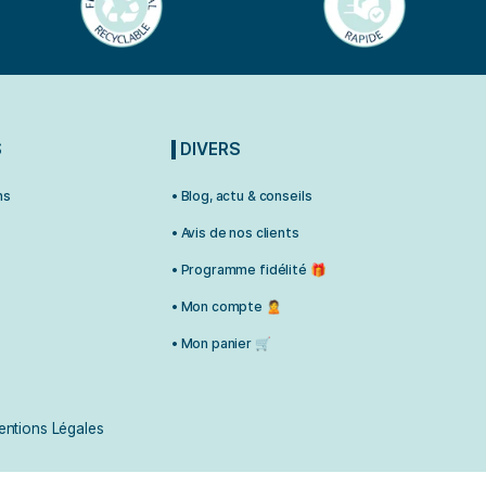
RMATIONS
DIVERS
aux Questions
• Blog, actu & conseils
indre 💬
• Avis de nos clients
r Revendeur
• Programme fidélité 🎁
n & retour
• Mon compte 🙎