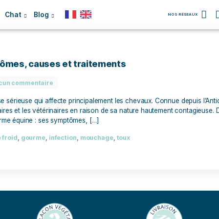
Chien
Chat
Blog
: symptômes, causes et traitements
Aucun commentaire
infectieuse sérieuse qui affecte principalement les chevaux.
es propriétaires et les vétérinaires en raison de sa nature h
oir sur la gourme équine : ses symptômes, […]
p
,
coups de froid
,
gourme
,
infection
,
mouchage
,
toux