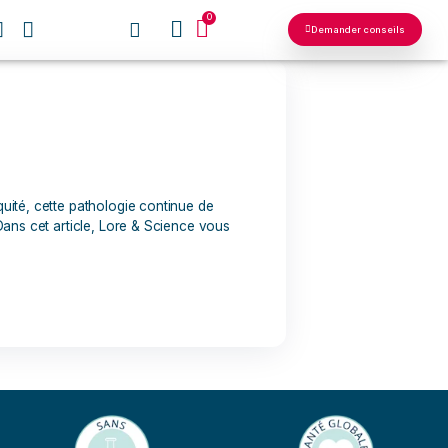
0
NOS RÉSEAUX
 Connue depuis l’Antiquité, cette pathologie continue de
autement contagieuse. Dans cet article, Lore & Science vous