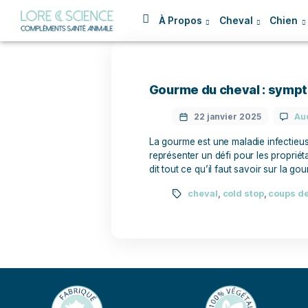
À Propos
Cheval
Gourme du cheval 
22 janvier 2025
La gourme est une maladie 
représenter un défi pour l
dit tout ce qu’il faut sav
cheval
,
cold sto