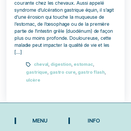
courante chez les chevaux. Aussi appelé
syndrome d’ulcération gastrique équin, il s’agit
d’une érosion qui touche la muqueuse de
l’estomac, de l’œsophage ou de la première
partie de l’intestin grêle (duodénum) de façon
plus ou moins profonde. Douloureuse, cette
maladie peut impacter la qualité de vie et les
[…]
cheval
digestion
estomac
,
,
,
gastrique
gastro cure
gastro flash
,
,
,
ulcère
MENU
INFO