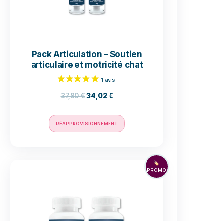
t bien
rendre
r l’air
s abris
 disposent
z les
gez
Pack Articulation – So