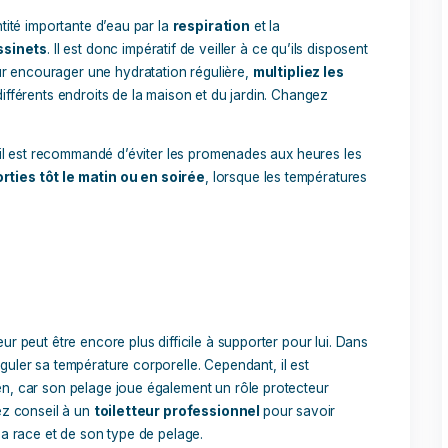
ien de la chaleur est de lui offrir un
environnement frais e
s il est important de prendre quelques mesures simples pour 
fortable. Une bonne ventilation aide non seulement à
refroidi
ité
, ce qui peut exacerber la sensation de chaleur.
rieur, aménagez des
zones ombragées
avec des parasols, de
direct. Le sol à l’ombre sera également plus frais.
ps de chaleur
nt une quantité importante d’eau par la
respiration
et la
s leurs
coussinets
. Il est donc impératif de veiller à ce qu’ils
propre
. Pour encourager une hydratation régulière,
multiplie
s d’eau à différents endroits de la maison et du jardin. Chan