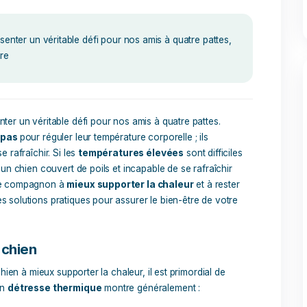
té
ommentaire
vent représenter un véritable défi pour nos amis à quatre pat
on bien-être
t représenter un véritable défi pour nos amis à quatre patte
ranspirent pas
pour réguler leur température corporelle ; ils
tion
pour se rafraîchir. Si les
températures élevées
sont di
être pour un chien couvert de poils et incapable de se rafra