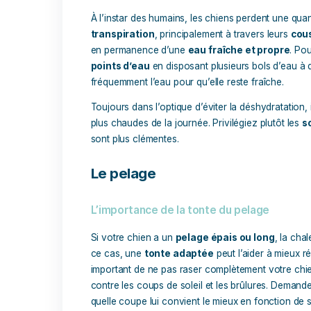
La première étape pour protéger votre ch
ventilé
. Cela peut sembler évident, mai
l’espace de vie de votre chien plus con
ambiant
, mais aussi à
réduire l’humid
Si votre chien passe du temps à l’exté
ou des arbres pour le protéger du soleil 
L’hydratation
Essentielle pour prévenir les cou
À l’instar des humains, les chiens perde
transpiration
, principalement à traver
en permanence d’une
eau fraîche et 
points d’eau
en disposant plusieurs bol