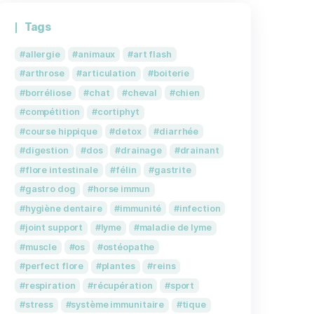
ptez
u’un seul
ture
Pack Articulation & cart
Boiterie, rhumatisme d
ssurez-
oyaux.
49,80
€
44,82
€
RÉAPPROVISIONNEMENT