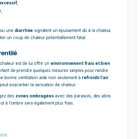
 aider votre compagnon à
mieux supporter la chaleur
et à 
ropose des solutions pratiques pour assurer le bien-être de
chez le chien
er votre chien à mieux supporter la chaleur, il est primordial
 Un chien en
détresse thermique
montre généralement :
lètement excessif
,
e de bouger,
ssements
ou une
diarrhée
signalent un épuisement dû à la 
te pour éviter un coup de chaleur potentiellement fatal.
is et ventilé