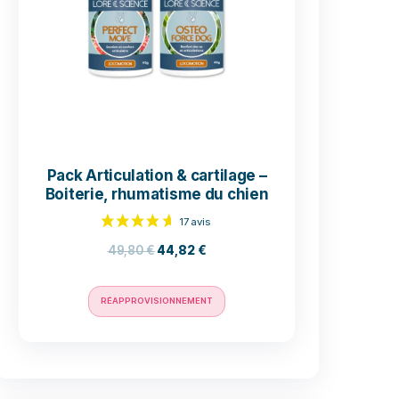
articulaire et motricit
ures les
pératures
37,80
€
34,02
€
RÉAPPROVISIONNEMENT
 lui. Dans
eur
voir