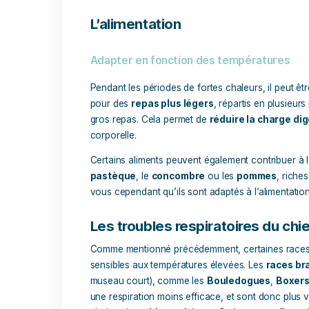
fréquemment l’eau pour qu’elle reste fra
Toujours dans l’optique d’éviter la dés
plus chaudes de la journée. Privilégiez p
sont plus clémentes.
Le pelage
L’importance de la tonte du pelag
Si votre chien a un
pelage épais ou l
ce cas, une
tonte adaptée
peut l’aide
important de ne pas raser complètement
contre les coups de soleil et les brûlu
quelle coupe lui convient le mieux en f
L’alimentation