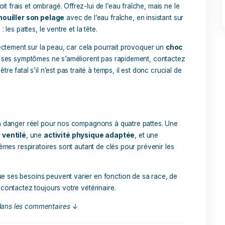
donc plus vulnérables à la
 souffrant de
maladies
piratoires, nécessitent également
oires, il est essentiel de
té durant les périodes de fortes
n environnement frais et bien
chaleur sur ses voies
Respi Plus – Sout
 aux moments où les niveaux de
respiratoire glob
er ses symptômes allergiques.
chien
pplémentaire, vous pouvez
29,90
€
un
complément naturel
formulé
Ajouter au panie
sentielles. Ce dernier favorise
n à mieux tolérer les fortes
rès des efforts intenses.