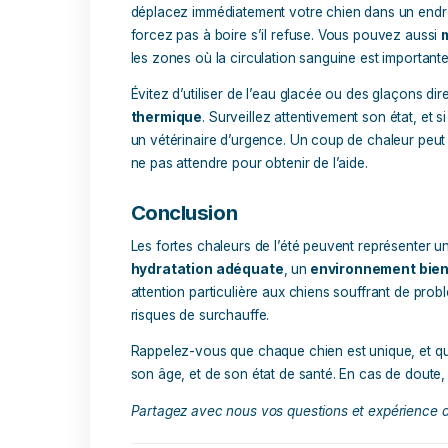
une respiration moins efficace, et sont 
chaleur. Les
chiens
obèses
,
âgés
, ou
chroniques
, notamment d’allergies res
une attention accrue.
Si votre chien souffre d’allergies respirat
surveiller attentivement son état de san
chaleurs. Veillez à ce qu’il reste dans u
ventilé pour
minimiser l’impact de la 
respiratoires
. Limitez les promenades
pollen sont bas, afin de ne pas exacerb
Pour offrir à votre chien un soutien su
ajouter à son alimentation
Respi Plus
, 
à base de plantes fraîches et d’huiles es
une
respiration saine
, aide votre chie
chaleurs et soutient sa
récupération
ap