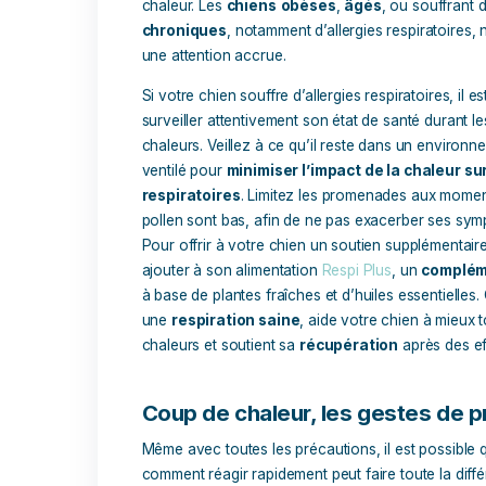
Adapter en fonction des tempéra
Pendant les périodes de fortes chaleurs, i
pour des
repas plus légers
, répartis 
gros repas. Cela permet de
réduire la 
corporelle.
Certains aliments peuvent également con
pastèque
, le
concombre
ou les
pom
vous cependant qu’ils sont adaptés à l’
Les troubles respiratoires
Comme mentionné précédemment, certai
sensibles aux températures élevées. Le
museau court), comme les
Bouledogu