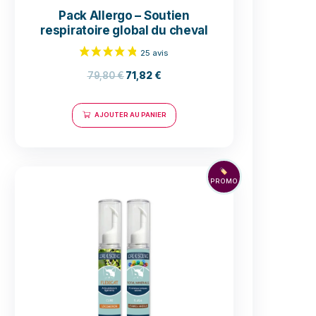
rester
 votre
 de
Pack Allergo – Sout
respiratoire global du 
chaleur.
79,80
€
71,82
€
AJOUTER AU PANIER