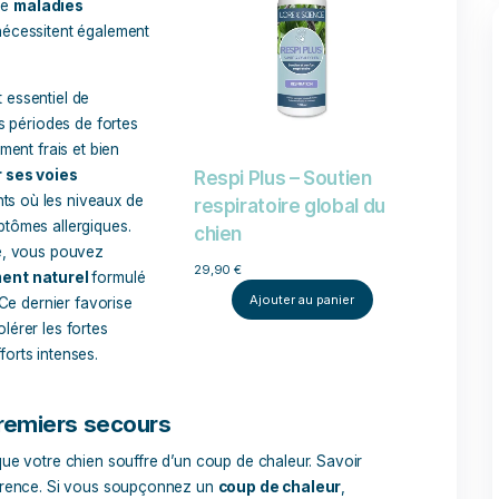
tures
l peut être utile d’
ajuster l’alimentation
de votre chien. O
en plusieurs petites portions tout au long de la journée plutôt q
charge digestive
et d’éviter une augmentation de la tempéra
tribuer à l’hydratation de votre chien. Les fruits comme la
mes
, riches en eau, peuvent être offerts comme friandises. A
alimentation canine et ne contiennent pas de pépins ou de n
 du chien lors de forte chaleur
nes races sont particulièrement
s
races brachycéphales
(à
es
,
Boxers
, et
Shih Tzus
, ont