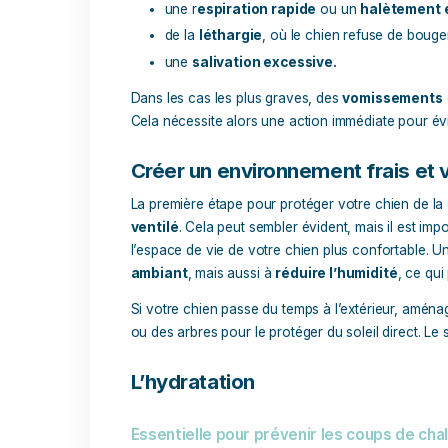
comme nous le faisons. Comment alors
en bonne santé ? Lore & Science vous p
chien pendant les périodes de canicule.
Les signes de surchauffe 
Avant de découvrir les solutions pour aid
reconnaître les
signes de surchauffe
.
une r
espiration rapide
ou un
ha
de la
léthargie
, où le chien refus
une
salivation excessive.
Dans les cas les plus graves, des
vomi
Cela nécessite alors une action immédia
Créer un environnement fra