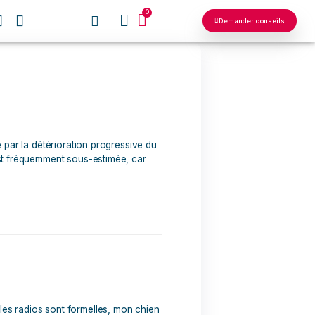
0
NOS RÉSEAUX
ue et évolutive, causée par la détérioration progressive du
ats, cette pathologie est fréquemment sous-estimée, car
yen et […]