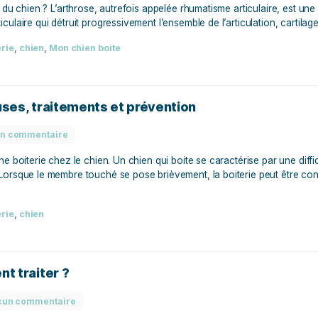
Aucun commentaire
e-t-il déjà d’arthrose ? Mon jeune chien boite régulièrement
ue l’arthrose du chien ? L’arthrose, autrefois appelée rhumati
aladie articulaire qui détruit progressivement l’ensemble de l’
ation
,
boiterie
,
chien
,
Mon chien boite
hien : causes, traitements et prévention
Aucun commentaire
constater une boiterie chez le chien. Un chien qui boite se car
sur le sol. Lorsque le membre touché se pose brièvement, la 
…]
ation
,
boiterie
,
chien