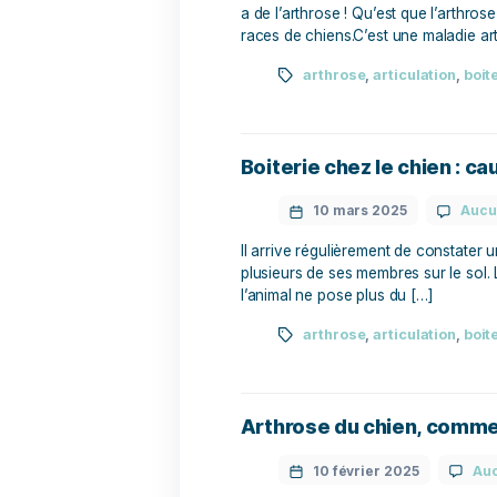
1 avril 2025
Pourquoi mon chien souffr
a de l’arthrose ! Qu’est q
races de chiens.C’est une m
arthrose
,
articul
Boiterie chez le c
10 mars 2025
Il arrive régulièrement de 
plusieurs de ses membres 
l’animal ne pose plus du [
arthrose
,
articul