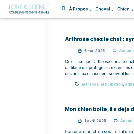
À Propos
Cheval
Arthrose chez le c
5 mai 2025
Qu’est-ce que l’arthrose c
cartilage qui protège les 
ces animaux masquent souv
arthrose
,
articul
Mon chien boite, il