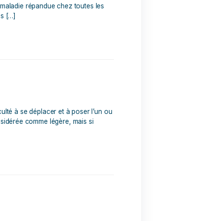
 après sa promenade, les radios sont formelles, mon chien
sme articulaire, est une maladie répandue chez toutes les
articulation, cartilages […]
actérise par une difficulté à se déplacer et à poser l’un ou
boiterie peut être considérée comme légère, mais si