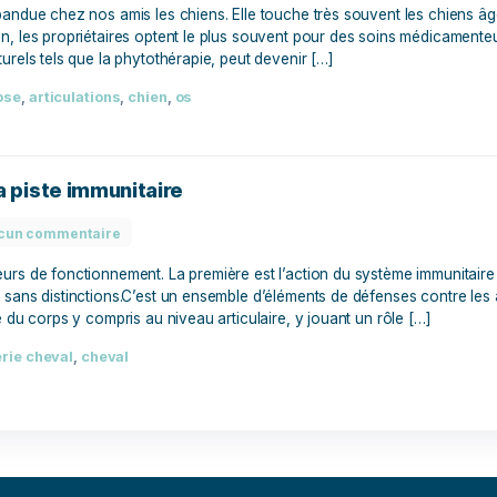
, comment traiter ?
Aucun commentaire
gie très répandue chez nos amis les chiens. Elle touche très 
ort du chien, les propriétaires optent le plus souvent pour d
itements naturels tels que la phytothérapie, peut devenir […]
 dog
,
arthrose
,
articulations
,
chien
,
os
eval : la piste immunitaire
Aucun commentaire