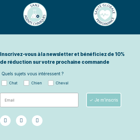
du système immunitaire inné (non programmé) qui permet de
e défenses contre les agents infectieux ou corps
t un rôle […]
Inscrivez-vous à la newsletter 