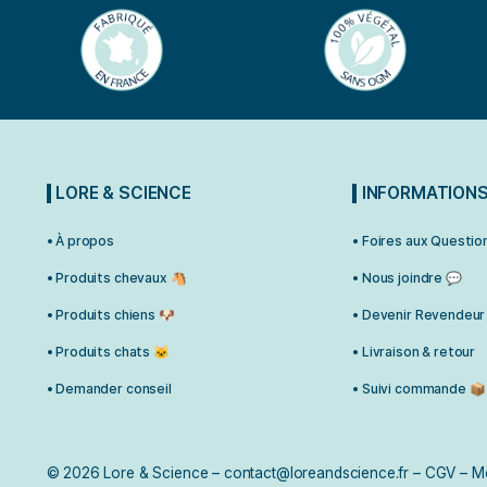
Le système immunitaire : 
combattre tous les types d
étrangers.Il intervient da
arthrose
,
articul
LORE & SCIENCE
INFO