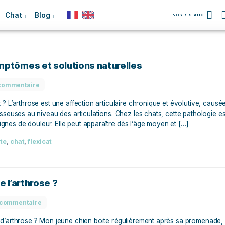
Chien
Chat
Blog
hat : symptômes et solutions naturelles
Aucun commentaire
hez le chat ? L’arthrose est une affection articulaire chroniq
extrémités osseuses au niveau des articulations. Chez les ch
ent les signes de douleur. Elle peut apparaître dès l’âge mo
ation
,
athrite
,
chat
,
flexicat
 a déjà de l’arthrose ?