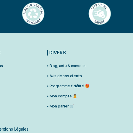
2 types majeurs de fonctionnement. La première est l’action 
’infections sans distinctions.C’est un ensemble d’éléments d
ns l’ensemble du corps y compris au niveau articulaire, y jouan
ation
,
boiterie cheval
,
cheval
RMATIONS
DIVERS