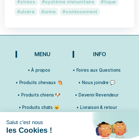
stress
système immunitaire
tique
1 avis
ulcère
urine
vomissement
MENU
INFO
• À propos
• Foires aux Questions
• Produits chevaux 🐴
• Nous joindre 💬
• Produits chiens 🐶
• Devenir Revendeur
• Produits chats 🐱
• Livraison & retour
• Demander conseil
• Suivi commande 📦