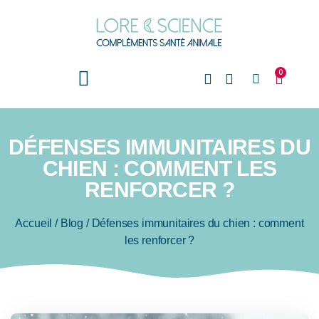
0
DÉFENSES IMMUNITAIRES DU
CHIEN : COMMENT LES
RENFORCER ?
Accueil
/
Blog
/
Défenses immunitaires du chien : comment
les renforcer ?