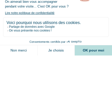
Inscrivez-vous à la newsletter et bénéficiez de
10% de réduction sur votre prochaine
commande
Quels sujets vous intéressent ?
9.7
/10
2167 avis
Chat
Chien
Cheval
17 avis
✓ Je m'inscris
© 2026 Lore & Science – contact@loreandscience.fr –