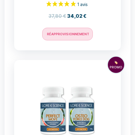
37,80
€
34,02
€
RÉAPPROVISIONNEMENT
🏷️
PROMO