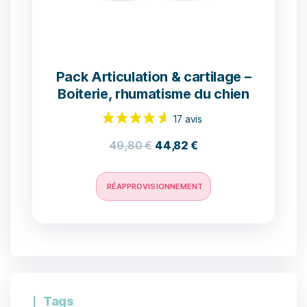
Pack Articulation & cartilage –
Boiterie, rhumatisme du chien
49,80
€
44,82
€
25 avis
RÉAPPROVISIONNEMENT
Tags