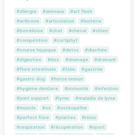
allergie
animaux
art flash
arthrose
articulation
boiterie
borréliose
chat
cheval
chien
compétition
cortiphyt
course hippique
detox
diarrhée
digestion
dos
drainage
drainant
flore intestinale
félin
gastrite
gastro dog
horse immun
hygiène dentaire
immunité
infection
joint support
lyme
maladie de lyme
muscle
os
ostéopathe
perfect flore
plantes
reins
respiration
récupération
sport