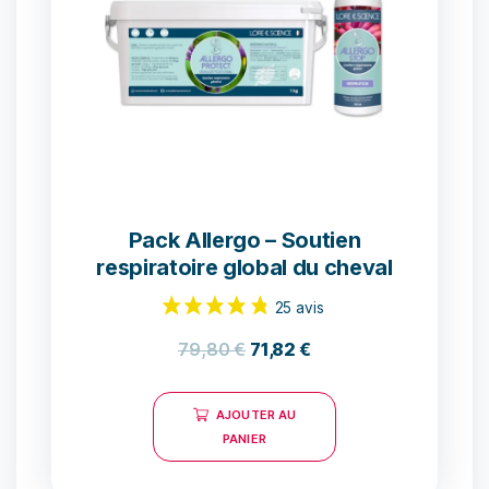
Pack Allergo – Soutien
respiratoire global du cheval
79,80
€
71,82
€
AJOUTER AU
PANIER