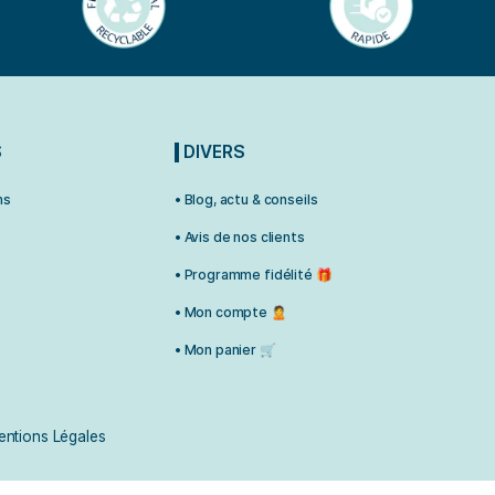
RMATIONS
DIVERS
aux Questions
• Blog, actu & conseils
indre 💬
• Avis de nos clients
r Revendeur
• Programme fidélité 🎁
n & retour
• Mon compte 🙎