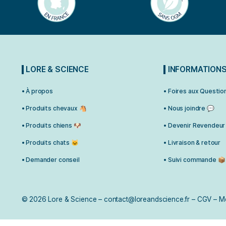
LORE & SCIENCE
INFO
• À propos
• Foires 
• Produits chevaux 🐴
• Nous jo
• Produits chiens 🐶
• Deveni
• Produits chats 🐱
• Livraiso