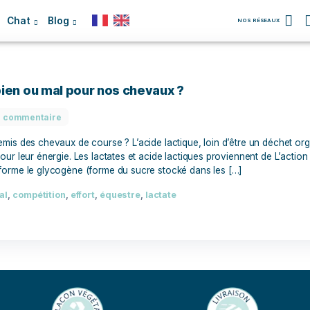
Chien
Chat
Blog
ctique, bien ou mal pour nos chevaux ?
Aucun commentaire
amis ou ennemis des chevaux de course ? L’acide lactique, lo
s muscles pour leur énergie. Les lactates et acide lactiques p
l qui transforme le glycogène (forme du sucre stocké dans l
tique
,
cheval
,
compétition
,
effort
,
équestre
,
lactate