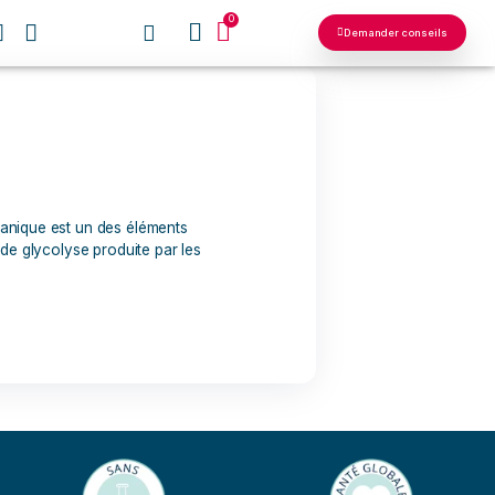
0
NOS RÉSEAUX
in d’être un déchet organique est un des éléments
roviennent de L’action de glycolyse produite par les
es […]