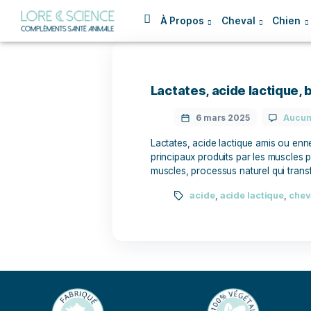
À Propos
Cheval
Lactates, acide la
6 mars 2025
Lactates, acide lactique 
principaux produits par le
muscles, processus nature
acide
,
acide lac