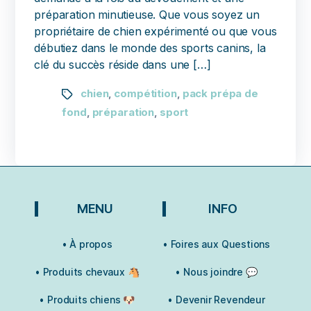
préparation minutieuse. Que vous soyez un
propriétaire de chien expérimenté ou que vous
débutiez dans le monde des sports canins, la
clé du succès réside dans une […]
chien
compétition
pack prépa de
,
,
fond
préparation
sport
,
,
MENU
INFO
• À propos
• Foires aux Questions
• Produits chevaux 🐴
• Nous joindre 💬
• Produits chiens 🐶
• Devenir Revendeur