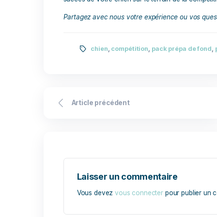
Dans ce contexte, la
nutrition
adaptée 
fondamental dans la récupération des chi
les nutriments nécessaires pour réparer 
endommagés et restaurer l’énergie dépen
L’
hydratation
est également un aspect es
les chiens peuvent perdre des électrolyte
ce qui peut entraîner une déshydratatio
solution naturelle grâce à ses deux com
l’Électrolytes Flash, qui agissent de co
physique et musculaire optimale
. L
agissent de concert pour aider à élimine
ainsi une récupération plus rapide et un
mais aussi soutenir la récupération musc
Ainsi, pour réussir dans le monde exige