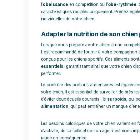
La première étape cruciale pour prépare
de sélectionner judicieusement le sport
et les prédispositions varient considérab
talents innés avec la
discipline sporti
Lors de cette phase de sélection, vous
physiques et mentales
de votre chien
qui les prédestine à des sports comme l
intelligence et d’une excellente capacit
l’
obéissance
en compétition ou l’
obé-
caractéristiques raciales uniquement. P
individuelles de votre chien.
Adapter la nutrition de so
Lorsque vous préparez votre chien à un
Il est recommandé de fournir à votre c