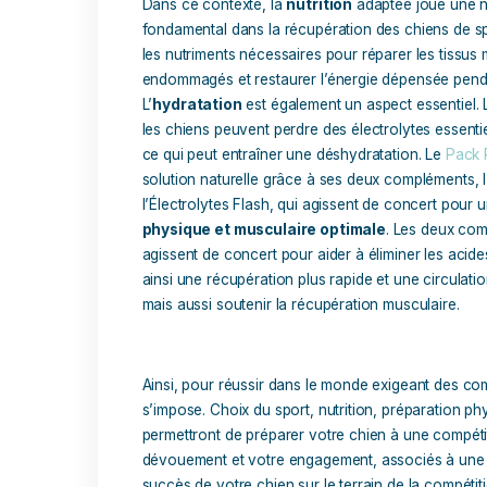
d’un entraîneur spécialisé ou de votre v
fonction des exigences particulières du
exercices d’agilité ou toute autre activi
pour développer les compétences et la 
Associez ce programme d’entraînement
en mesure de vérifier que votre chien sp
sportive. De plus, il peut vous prodigue
élaborer un plan de préparation qui gara
La récupération du chien 
La
récupération après l’effort
est un 
compagnons canins tout au long de l’ann
ring
, ou tout autre sport canin, sont s
efficace est essentielle pour
éviter la 