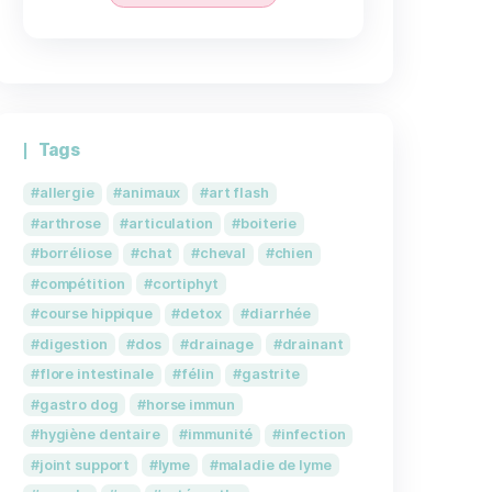
aboré en
uts, des
atégique
aire sera
on
aider à
s
Pack Articulation & cart
e nos
Boiterie, rhumatisme d
oss
, le
ion
ral
.
49,80
€
44,82
€
PROMO