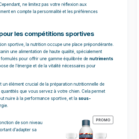
r votre chien à une compétition sportive consiste à prendre 
 qui correspond le mieux à ses aptitudes naturelles. Les com
lement d’une race à l’autre, et il est essentiel de faire conco
ve appropriée
.
 devez effectuer une évaluation minutieuse des
caractéristi
. Certaines races sont renommées pour leur vitesse et leur agi
’
agility
ou la
course
. D’autres races, dotées d’une grande
é d’obéissance, excellent dans des sports de précision tels qu
rythmée
. Cependant, ne limitez pas votre réflexion aux
renez également en compte la personnalité et les préférence
n chien pour les compétitions sportives
e compétition sportive, la nutrition occupe une place prépo
ompagnon canin une alimentation de haute qualité, spécialem