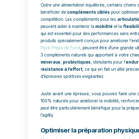
conçue pour les chiens sportifs. Ces al
essentiels
, garantissant ainsi que votr
performer.
Le contrôle des portions alimentaires es
votre chien. Il est essentiel de surveill
d’éviter deux écueils courants : le
surp
alimentation
, qui peut entraîner un ma
Les besoins caloriques de votre chien v
d’activité, de sa taille et de son âge, il
ration en conséquence.
Outre une alimentation équilibrée, certa
bénéficier de
compléments ciblés
pour
compétition. Les compléments pour les
peuvent aider à maintenir la
mobilité
et
qui est essentiel pour des performances