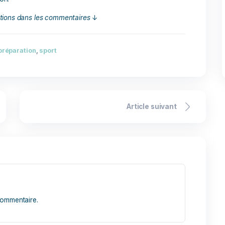
joue une nouvelle fois un rôle
ens de sport. Elle doit fournir
les tissus musculaires
sée pendant l’effort.
sentiel. Lors d’efforts intensifs,
s essentiels par la transpiration,
n. Le
Pack Recup Effort
offre une
pléments, l’Acidless Dog et
Pack Recup Effort 
la récupération d
ncert pour une
récupération
sportif
es deux compléments naturels
r les acides lactiques, favorisant
59,80
€
53,8
e circulation sanguine optimale,
ulaire.
Réapprovisionn
ant des compétitions sportives canines, une préparation minu