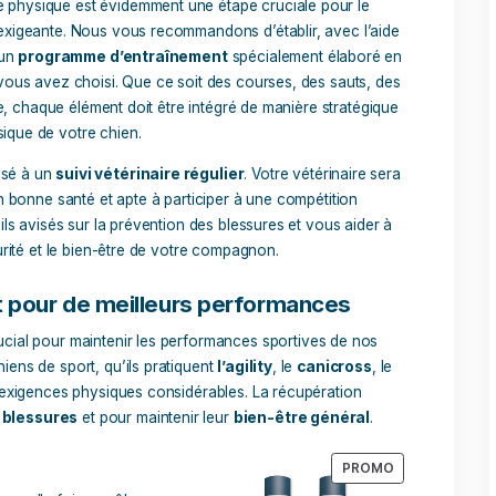
orer l’endurance, tels que le
Pack Prépa de fond
compétition chien 
 grande utilité. Ce pack contient
 votre chien un soutien en
79,70
€
71,7
ur l’
endurance
et la
 allié précieux dans la préparation
Ajouter au pan
faire une cure du
Pack Pre Compétition
, qui associe 2 comp
é, renforcer les
articulations
et les
tendons
. Cette combina
r la préparation de compétitions sportives telles que le ring 
physique de son chien sportif
ande forme physique est évidemment une étape cruciale pou
n sportive exigeante. Nous vous recommandons d’établir, ave