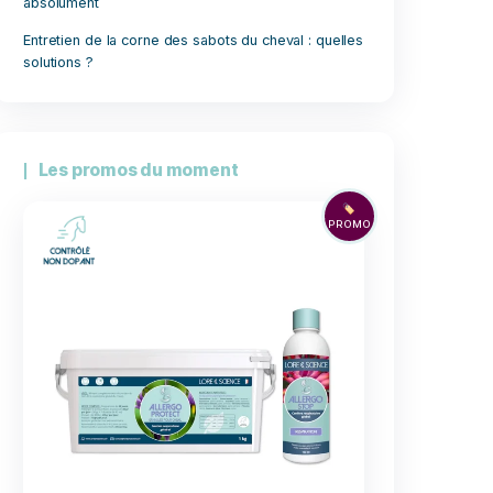
Maladie de Lyme chez le chien, sym
solutions
Préparation du cheval de sport : Opti
performances
Les aliments toxiques pour les chats à
absolument
Entretien de la corne des sabots du c
solutions ?
tives
z un
 succès
Les promos du moment
ielles