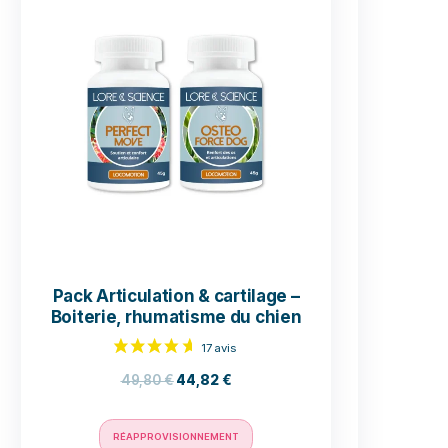
 – Prépa
sportif
Pack Articulation – So
3
€
articulaire et motricit
ier
37,80
€
34,02
€
léments
ison
RÉAPPROVISIONNEMENT
ou
r le
c l’aide