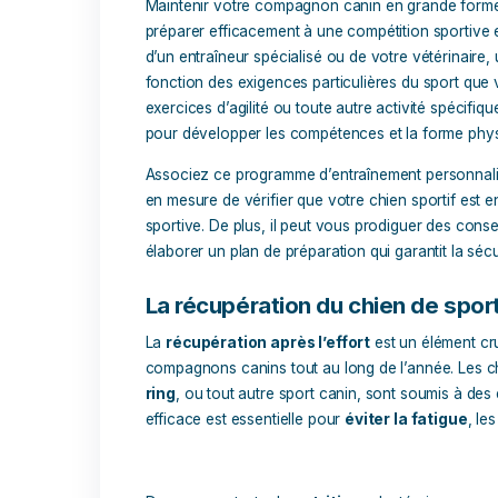
produits spécialement conçus pour améli
Pack Prépa de Fond
, peuvent être d’une
3 compléments naturels qui apportent à
minéraux
,
probiotiques
, stimulants po
r
ésistance à l’effort
, ce qui en fait un
d’épreuves sportives exigeantes.
Juste avant une épreuve, vous pouvez 
100% naturels pour améliorer la mobilit
peut être particulièrement bénéfique pou
l’agility.
Optimiser la préparation 
Maintenir votre compagnon canin en gr
préparer efficacement à une compétitio