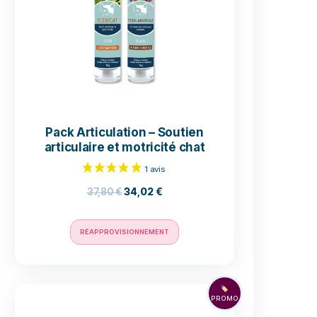
riments
AJOUTER AU PANIER
e de
ermet
PROMO