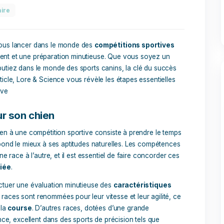
té
 commentaire
us voulez vous lancer dans le monde des
compétitions spor
 du dévouement et une préparation minutieuse. Que vous soye
ue vous débutiez dans le monde des sports canins, la clé du
ans cet article, Lore & Science vous révèle les étapes essent
tion sportive
canin pour son chien