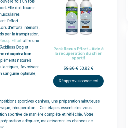
étérinaire, un
programme d’entraînement
spécialement él
 sport que vous avez choisi. Que ce soit des courses, des sa
té spécifique, chaque élément doit être intégré de manière str
forme physique de votre chien.
 personnalisé à un
suivi vétérinaire régulier
. Votre vétérin
ortif est en bonne santé et apte à participer à une compétiti
r des conseils avisés sur la prévention des blessures et vous 
ntit la sécurité et le bien-être de votre compagnon.
de sport pour de meilleurs performance
élément crucial pour maintenir les performances sportives d
ée. Les chiens de sport, qu’ils pratiquent
l’agility
, le
canicr
oumis à des exigences physiques considérables. La récupérat
fatigue
, les
blessures
et pour maintenir leur
bien-être géné