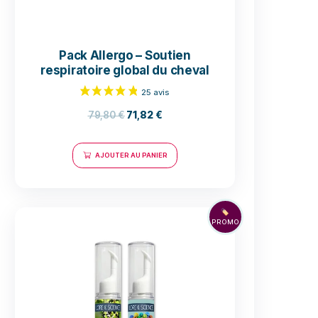
le temps
pétences
rder ces
ques
lité, ce
e
s
Pack Allergo – Sout
respiratoire global du 
ndérante.
79,80
€
71,82
€
ent