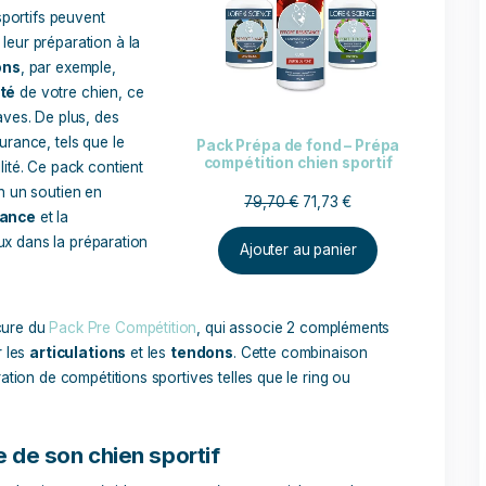
iments sont formulés pour offrir une gamme équilibrée de
nut
e chien dispose de l’énergie et de la vitalité nécessaires pour
t également un élément crucial de la préparation nutritionnell
er de près les quantités que vous servez à votre chien. Cela p
oids
, qui peut nuire à la performance sportive, et la
sous-
nque d’énergie.
arient en fonction de son niveau
 est donc important d’adapter sa
ins chiens sportifs peuvent
 optimiser leur préparation à la
articulations
, par exemple,
 la
flexibilité
de votre chien, ce
 sans entraves. De plus, des