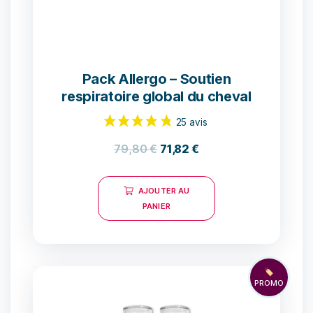
Pack Allergo – Soutien
respiratoire global du cheval
79,80
€
71,82
€
AJOUTER AU
PANIER
🏷️
PROMO