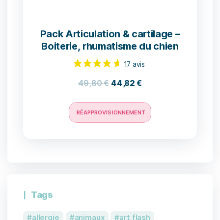
Pack Articulation & cartilage –
Boiterie, rhumatisme du chien
49,80
€
44,82
€
RÉAPPROVISIONNEMENT
1 avis
Tags
allergie
animaux
art flash