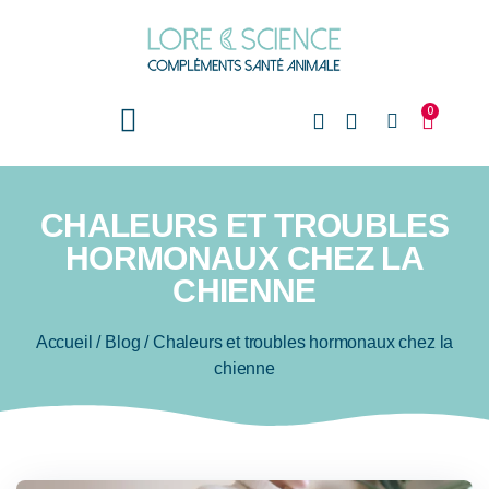
0
CHALEURS ET TROUBLES
HORMONAUX CHEZ LA
CHIENNE
Accueil
/
Blog
/
Chaleurs et troubles hormonaux chez la
chienne