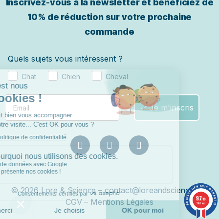
Inscrivez-vous à la newsletter et bénéficiez de
10% de réduction sur votre prochaine
commande
Quels sujets vous intéressent ?
Chat
Chien
Cheval
✓ Je m'inscris
© 2026 Lore & Science – contact@loreandscience.fr –
9.7
/10
CGV
–
Mentions Légales
2167 avis