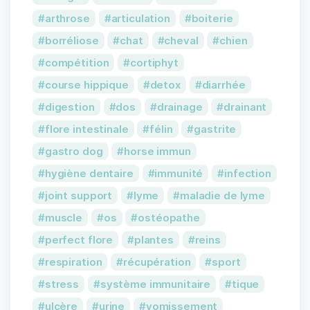
arthrose
articulation
boiterie
borréliose
chat
cheval
chien
compétition
cortiphyt
course hippique
detox
diarrhée
digestion
dos
drainage
drainant
flore intestinale
félin
gastrite
gastro dog
horse immun
hygiène dentaire
immunité
infection
joint support
lyme
maladie de lyme
muscle
os
ostéopathe
perfect flore
plantes
reins
respiration
récupération
sport
stress
système immunitaire
tique
ulcère
urine
vomissement