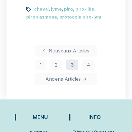
cheval
lyme
piro
piro-like
,
,
,
,
piroplasmose
protocole piro-lym
,
←
Nouveaux
Articles
1
2
3
4
Anciens
Articles
→
MENU
INFO