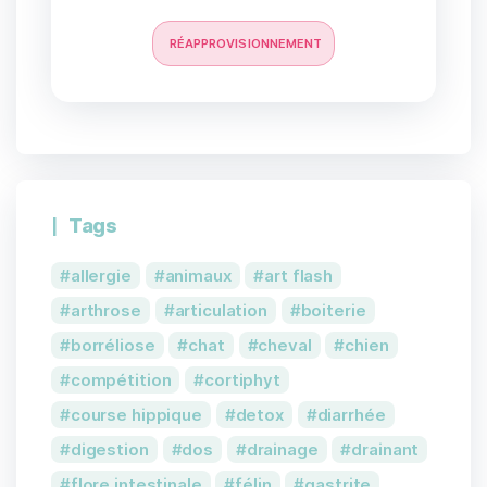
RÉAPPROVISIONNEMENT
Tags
allergie
animaux
art flash
arthrose
articulation
boiterie
borréliose
chat
cheval
chien
compétition
cortiphyt
1 avis
course hippique
detox
diarrhée
digestion
dos
drainage
drainant
flore intestinale
félin
gastrite