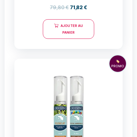
79,80
€
71,82
€
AJOUTER AU
PANIER
🏷️
PROMO