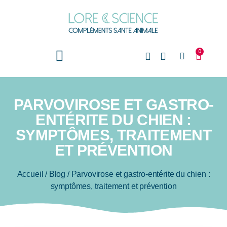
0
PARVOVIROSE ET GASTRO-
ENTÉRITE DU CHIEN :
SYMPTÔMES, TRAITEMENT
ET PRÉVENTION
Accueil
/
Blog
/
Parvovirose et gastro-entérite du chien :
symptômes, traitement et prévention