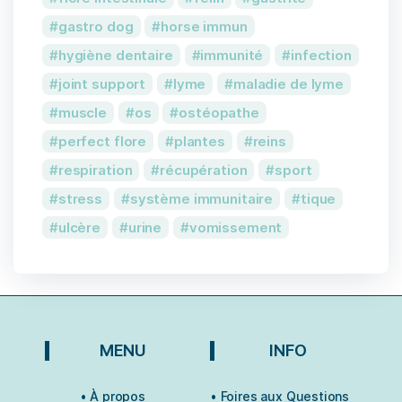
gastro dog
horse immun
hygiène dentaire
immunité
infection
joint support
lyme
maladie de lyme
muscle
os
ostéopathe
perfect flore
plantes
reins
respiration
récupération
sport
stress
système immunitaire
tique
ulcère
urine
vomissement
MENU
INFO
• À propos
• Foires aux Questions