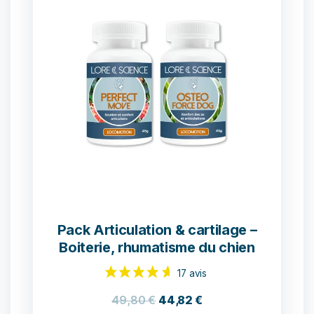
25 avis
Pack Articulation & cartilage –
Boiterie, rhumatisme du chien
49,80
€
44,82
€